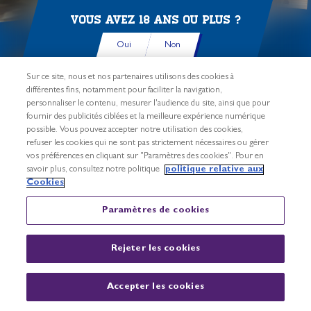
PARTICIPEZ ET GAGNEZ
Vous avez 18 ans ou plus ?
CHAQUE SEMAINE
UN SET KAPLA
Oui
Non
Sur ce site, nous et nos partenaires utilisons des cookies à
différentes fins, notamment pour faciliter la navigation,
personnaliser le contenu, mesurer l'audience du site, ainsi que pour
fournir des publicités ciblées et la meilleure expérience numérique
possible. Vous pouvez accepter notre utilisation des cookies,
LA COMPÉTITION EST TERMINÉE
refuser les cookies qui ne sont pas strictement nécessaires ou gérer
vos préférences en cliquant sur "Paramètres des cookies". Pour en
savoir plus, consultez notre politique
politique relative aux
Cookies
Paramètres de cookies
ou lisez la suite ci-dessous
Rejeter les cookies
<
Accepter les cookies